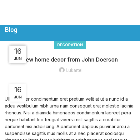
Blog
DECORATION
23
23
22
16
New home decor from John Doerson
JUN
JUN
JUL
JUL
Lukartel
16
JUN
Ullamcorper condimentum erat pretium velit at ut a nunc id a
adeu vestibulum nibh urna nam consequat erat molestie lacinia
rhoncus. Nisi a diamida himenaeos condimentum laoreet pera
neque habitant leo feugiat viverra nisl sagittis a curabitur
parturient nisi adipiscing. A parturient dapibus pulvinar arcu a
suspendisse sagittis mus mollis at a nec placerat sociosqu