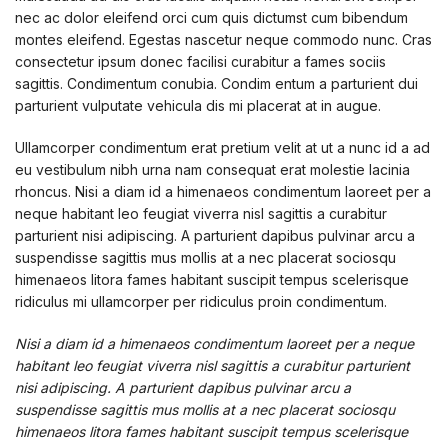
nec ac dolor eleifend orci cum quis dictumst cum bibendum
montes eleifend. Egestas nascetur neque commodo nunc. Cras
consectetur ipsum donec facilisi curabitur a fames sociis
sagittis. Condimentum conubia. Condim entum a parturient dui
parturient vulputate vehicula dis mi placerat at in augue.
Ullamcorper condimentum erat pretium velit at ut a nunc id a ad
eu vestibulum nibh urna nam consequat erat molestie lacinia
rhoncus. Nisi a diam id a himenaeos condimentum laoreet per a
neque habitant leo feugiat viverra nisl sagittis a curabitur
parturient nisi adipiscing. A parturient dapibus pulvinar arcu a
suspendisse sagittis mus mollis at a nec placerat sociosqu
himenaeos litora fames habitant suscipit tempus scelerisque
ridiculus mi ullamcorper per ridiculus proin condimentum.
Nisi a diam id a himenaeos condimentum laoreet per a neque
habitant leo feugiat viverra nisl sagittis a curabitur parturient
nisi adipiscing. A parturient dapibus pulvinar arcu a
suspendisse sagittis mus mollis at a nec placerat sociosqu
himenaeos litora fames habitant suscipit tempus scelerisque