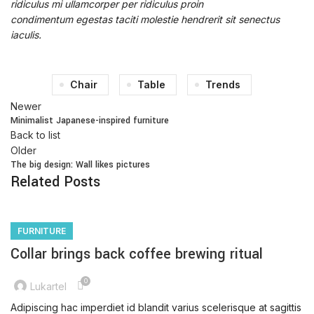
ridiculus mi ullamcorper per ridiculus proin
condimentum egestas taciti molestie hendrerit sit senectus
iaculis.
Chair
Table
Trends
Newer
Minimalist Japanese-inspired furniture
Back to list
Older
The big design: Wall likes pictures
Related Posts
FURNITURE
Collar brings back coffee brewing ritual
0
Lukartel
Adipiscing hac imperdiet id blandit varius scelerisque at sagittis