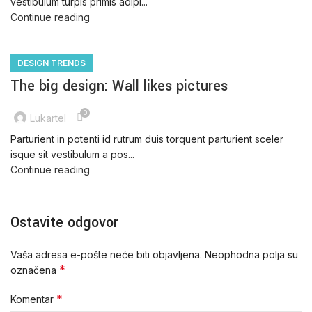
vestibulum turpis primis adipi...
Continue reading
DESIGN TRENDS
The big design: Wall likes pictures
0
Lukartel
Parturient in potenti id rutrum duis torquent parturient sceler
isque sit vestibulum a pos...
Continue reading
Ostavite odgovor
Vaša adresa e-pošte neće biti objavljena.
Neophodna polja su
*
označena
*
Komentar